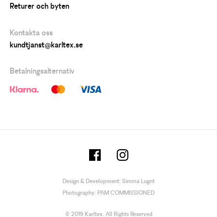
Returer och byten
Kontakta oss
kundtjanst@karltex.se
Betalningsalternativ
Design & Development:
Simma Lugnt
Photography:
PAM COMMISSIONED
© 2019 Karltex. All Rights Reserved