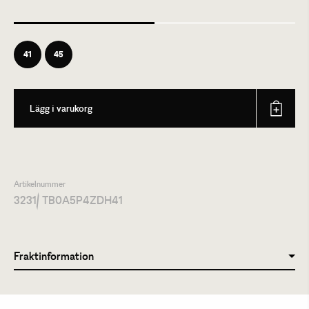
41
45
Lägg i varukorg
Artikelnummer
3231
/ TB0A5P4ZDH41
Fraktinformation