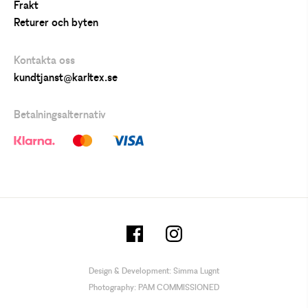
Frakt
Returer och byten
Kontakta oss
kundtjanst@karltex.se
Betalningsalternativ
Design & Development:
Simma Lugnt
Photography:
PAM COMMISSIONED