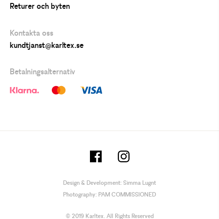
Returer och byten
Kontakta oss
kundtjanst@karltex.se
Betalningsalternativ
Design & Development:
Simma Lugnt
Photography:
PAM COMMISSIONED
© 2019 Karltex. All Rights Reserved