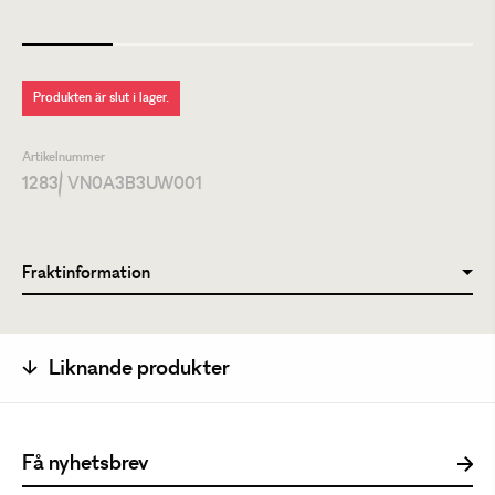
Produkten är slut i lager.
Artikelnummer
1283
/ VN0A3B3UW001
Fraktinformation
Liknande produkter