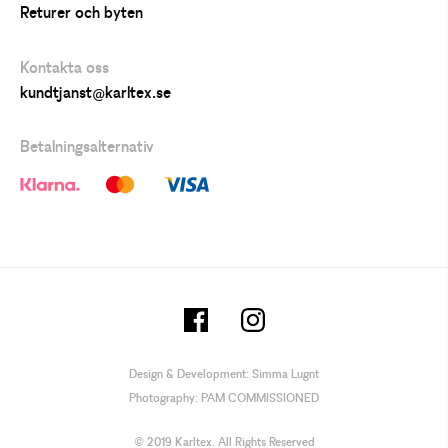
Returer och byten
Kontakta oss
kundtjanst@karltex.se
Betalningsalternativ
Design & Development:
Simma Lugnt
Photography:
PAM COMMISSIONED
© 2019 Karltex. All Rights Reserved