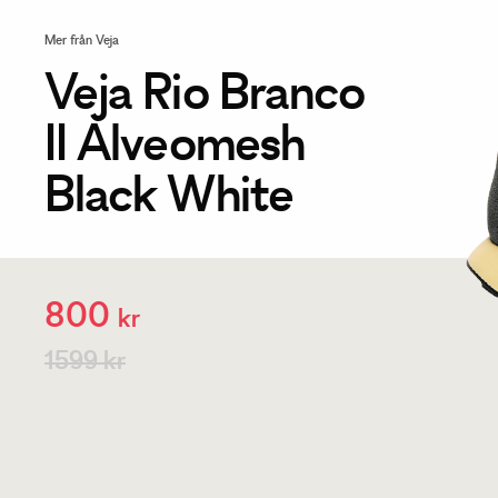
Mer från Veja
Veja Rio Branco
II Alveomesh
Black White
800
kr
1599 kr