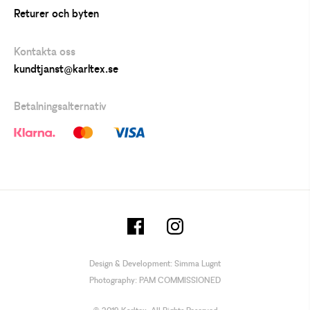
Returer och byten
Kontakta oss
kundtjanst@karltex.se
Betalningsalternativ
Design & Development:
Simma Lugnt
Photography:
PAM COMMISSIONED