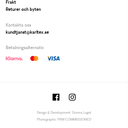
Frakt
Returer och byten
Kontakta oss
kundtjanst@karltex.se
Betalningsalternativ
Design & Development:
Simma Lugnt
Photography:
PAM COMMISSIONED