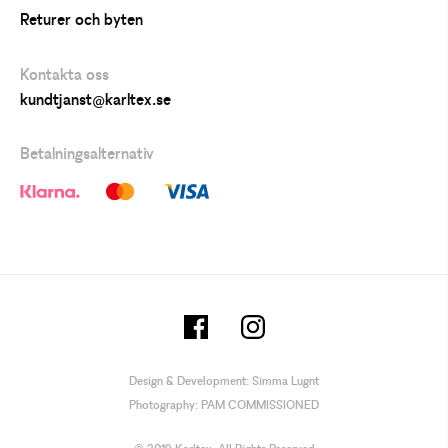
Returer och byten
Kontakta oss
kundtjanst@karltex.se
Betalningsalternativ
Design & Development:
Simma Lugnt
Photography:
PAM COMMISSIONED