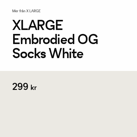
Mer från X LARGE
XLARGE
Embrodied OG
Socks White
299
kr