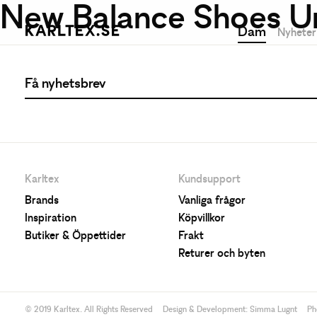
New Balance Shoes U
Dam
Nyheter
Karltex
Kundsupport
Brands
Vanliga frågor
Inspiration
Köpvillkor
Butiker & Öppettider
Frakt
Returer och byten
© 2019 Karltex. All Rights Reserved
Design & Development:
Simma Lugnt
Ph