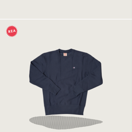
Tillfälligt slut
Champion Crewneck Sweatshirt IDK