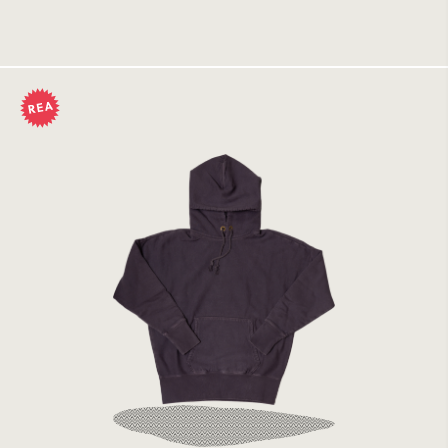
Tillfälligt slut
Champion Hooded Sweatshirt IDK