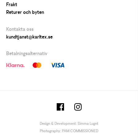
Frakt
Returer och byten
Kontakta oss
kundtjanst@karltex.se
Betalningsalternativ
Design & Development:
Simma Lugnt
Photography:
PAM COMMISSIONED