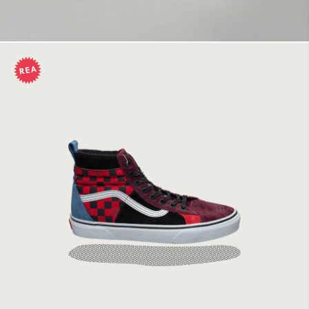
Vans Sk8-Hi 46 MTE DX Multi/Red