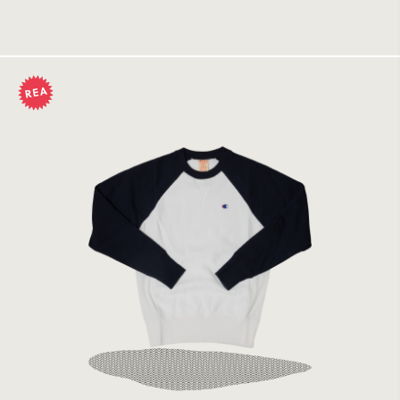
Tillfälligt slut
Champion Crewneck Sweatshirt White