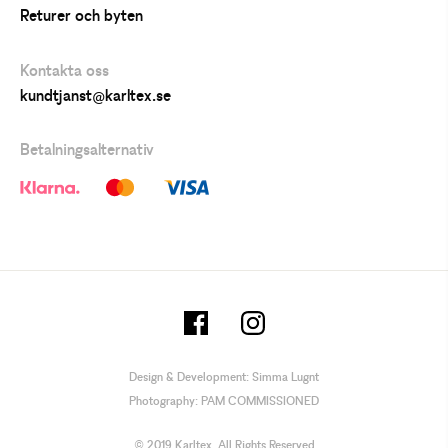
Returer och byten
Kontakta oss
kundtjanst@karltex.se
Betalningsalternativ
Design & Development:
Simma Lugnt
Photography:
PAM COMMISSIONED
© 2019 Karltex. All Rights Reserved