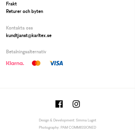
Frakt
Returer och byten
Kontakta oss
kundtjanst@karltex.se
Betalningsalternativ
Design & Development:
Simma Lugnt
Photography:
PAM COMMISSIONED