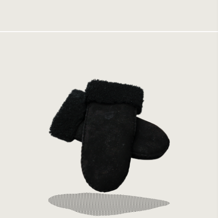
1049 kr
2099 kr
Hestra Sheepskin Mitt Svart