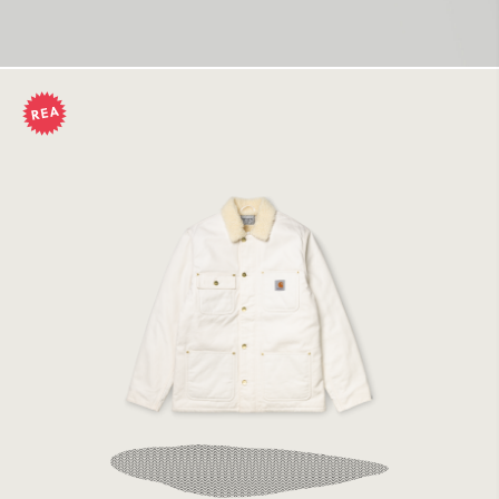
Carhartt Fairmount Coat Organic Wax Rigid