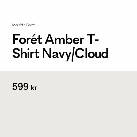
Mer från Forét
Forét Amber T-
Shirt Navy/Cloud
599
kr