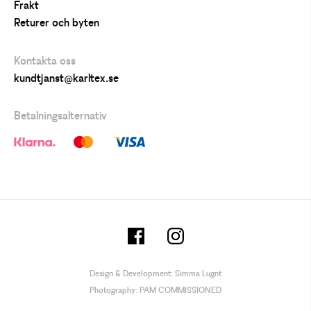
Frakt
Returer och byten
Kontakta oss
kundtjanst@karltex.se
Betalningsalternativ
Design & Development:
Simma Lugnt
Photography:
PAM COMMISSIONED